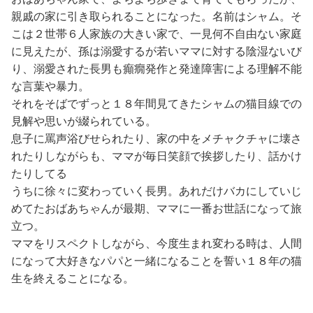
親戚の家に引き取られることになった。名前はシャム。そ
こは２世帯６人家族の大きい家で、一見何不自由ない家庭
に見えたが、孫は溺愛するが若いママに対する陰湿ないび
り、溺愛された長男も癲癇発作と発達障害による理解不能
な言葉や暴力。
それをそばでずっと１８年間見てきたシャムの猫目線での
見解や思いが綴られている。
息子に罵声浴びせられたり、家の中をメチャクチャに壊さ
れたりしながらも、ママが毎日笑顔で挨拶したり、話かけ
たりしてる
うちに徐々に変わっていく長男。あれだけバカにしていじ
めてたおばあちゃんが最期、ママに一番お世話になって旅
立つ。
ママをリスペクトしながら、今度生まれ変わる時は、人間
になって大好きなパパと一緒になることを誓い１８年の猫
生を終えることになる。