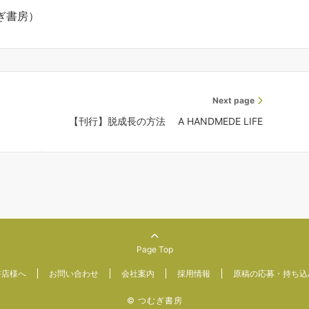
ぎ書房）
Next page
【刊行】脱成長の方法 A HANDMEDE LIFE
Page Top
書店様へ
お問い合わせ
会社案内
採用情報
原稿の応募・持ち込
© つむぎ書房