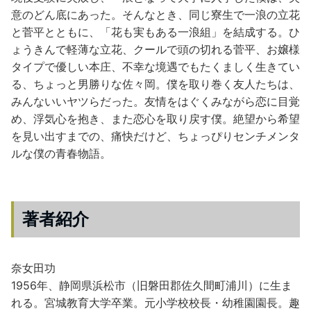
意のどん底にあった。そんなとき、同じ寮生で一浪の立花
と菅平とともに、「花も実もある一浪組」を結成する。ひ
ょうきんで軽薄な立花、クールで頭の切れる菅平、お嬢様
タイプで優しい本庄、不幸な境遇でもたくましく生きてい
る、ちょっと男勝りな佐々岡。僕を取り巻く友人たちは、
みんないいヤツらだった。友情をはぐくみながら恋に目覚
め、浮気心を抱き、また恋心を取り戻す僕。絶望から希望
を見い出すまでの、痛快だけど、ちょっぴりセンチメンタ
ルな僕の青春物語。
著者紹介
奈女田功
1956年、静岡県浜松市（旧磐田郡佐久間町浦川）に生ま
れる。宮城教育大学卒業。元小学校校長・幼稚園園長。趣