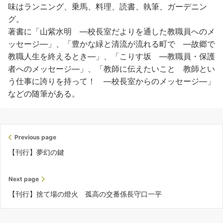
味はランニング、乗馬、料理、読書、執筆、ガーデニン
グ。
著書に「山紫水明 ―校長室だよりを通した教職員へのメ
ッセージ―」、「豊かな緑と清流が流れる町で ―故郷で
教職人生を終えるとき―」、「こりす坂 ―教職員・保護
者へのメッセージ―」、「教師に伝えたいこと 教師とい
う仕事に誇りを持って！ ―校長室からのメッセージ―」
などの随筆がある。
Previous page
【刊行】夢幻の鍵
Next page
【刊行】捨て場の燈火 孤高の交番係長守口一平