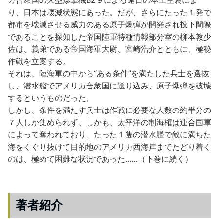
カ合衆国の大型爆撃機B2９による連日の本土空襲によ
り、日本は壊滅状態にあった。だが、さらにたった１発で
都市を壊滅させる威力のある原子爆弾が開発され投下間際
であることを探知した帝国陸軍特種情報部分室の柳本敦少
佐は、義弟である帝国海軍大尉、宮崎浩介とともに、極秘
作戦を立案する。
それは、陸海軍の中から“ある条件”を満たした兵士を選抜
し、潜水艦でアメリカ合衆国に送り込み、原子爆弾を破壊
するというものだった。
しかし、条件を満たす兵士は作戦に必要な人数の約半分の
７人しか集められず、しかも、太平洋の制海権は連合国軍
によって奪われており、たった１隻の潜水艦で敵に満ちた
海をくぐり抜けて目的地のアメリカ西海岸までたどり着く
のは、極めて困難な状況であった……（下巻に続く）
著者紹介