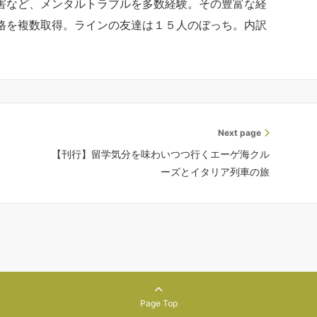
害など、メンタルトラブルを多数経験。その豊富な経
格を複数取得。ラインの友達は１５人のぼっち。内訳
Next page
【刊行】留学気分を味わいつつ行くエーゲ海クル
ーズとイタリア列車の旅
Page Top