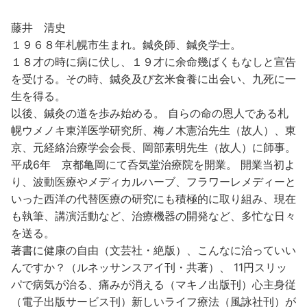
藤井 清史
１９６８年札幌市生まれ。鍼灸師、鍼灸学士。
１８才の時に病に伏し、１９才に余命幾ばくもなしと宣告
を受ける。その時、鍼灸及び玄米食養に出会い、九死に一
生を得る。
以後、鍼灸の道を歩み始める。 自らの命の恩人である札
幌ウメノキ東洋医学研究所、梅ノ木憲治先生（故人）、東
京、元経絡治療学会会長、岡部素明先生（故人）に師事。
平成6年 京都亀岡にて呑気堂治療院を開業。 開業当初よ
り、波動医療やメディカルハーブ、フラワーレメディーと
いった西洋の代替医療の研究にも積極的に取り組み、現在
も執筆、講演活動など、治療機器の開発など、多忙な日々
を送る。
著書に健康の自由（文芸社・絶版）、こんなに治っていい
んですか？（ルネッサンスアイ刊・共著）、 11円スリッ
パで病気が治る、痛みが消える（マキノ出版刊）心主身従
（電子出版サービス刊）新しいライフ療法（風詠社刊）が